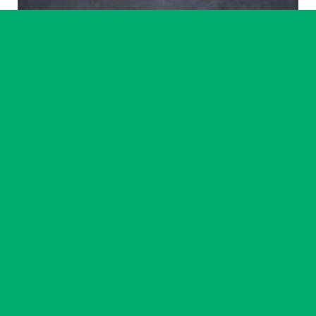
Artiste accompagné·e
Ikram Benchrif & Paul Girard
23 chemin
14
-
18 sept. 2026