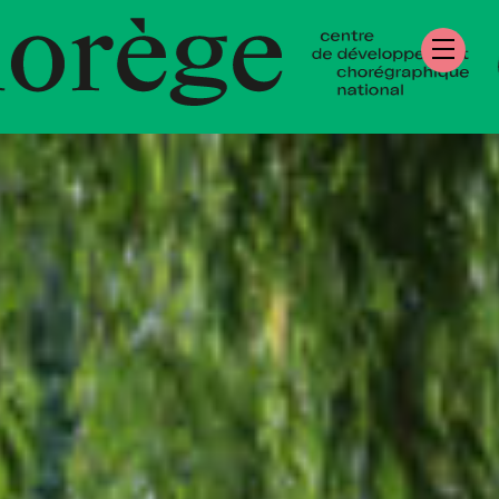
re de Développe
égraphique Natio
mandie