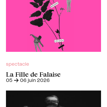
Moyens de paiement : CB,
espèces, chèque à l’ordre de
Chorège,
Pass Culture
, Atouts
Normandie
Les spectacles commencent à
l’heure. En cas de retard, l’accès
à la salle pourrait vous être
refusé et les billets ne seraient
pas remboursés.
Pour
certains spectacles
les
réservations sont à faire
spectacle
directement auprès de nos
La Fille de Falaise
partenaires.
05
–
06 juin 2026