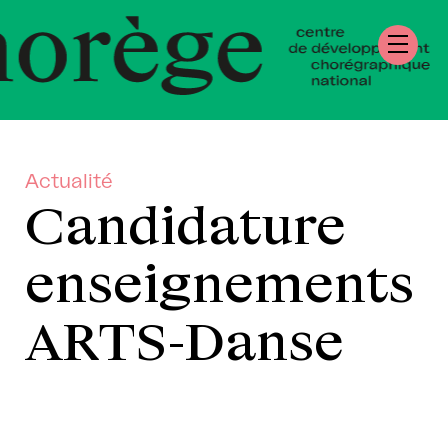
tre de Développ
régraphique Nati
rmandie
Actualité
Candidature
enseignements
ARTS-Danse