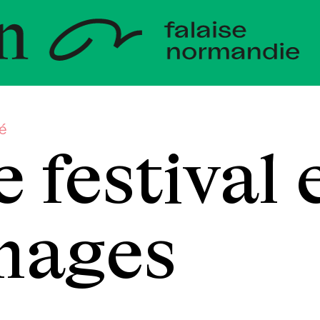
loppemen
die
té
e festival 
mages