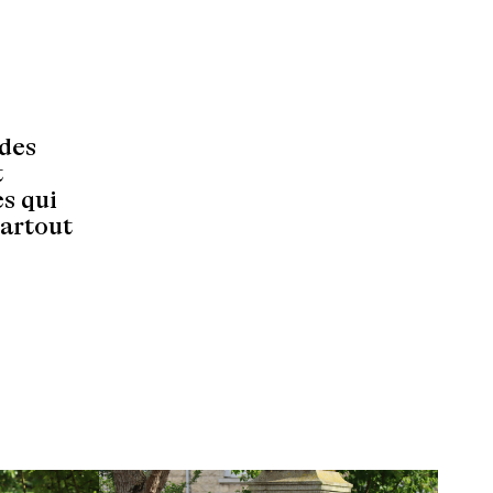
des
t
s qui
partout