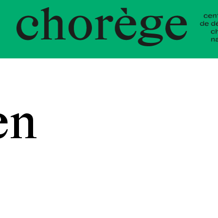
t Choré
en