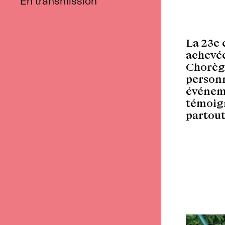
En transmission
La 23e 
achevée
Chorèg
personn
événeme
témoign
partout