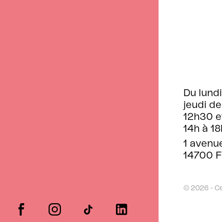
Du lundi
jeudi de
12h30 e
14h à 18
1 avenu
14700 F
© 2026 - C
facebook
instagram
tiktok
linkedin