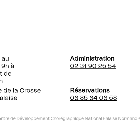
 au
Administration
 9h à
02 31 90 25 54
t de
h
e de la Crosse
Réservations
alaise
06 85 64 06 58
entre de Développement Chorégraphique National Falaise Normandi