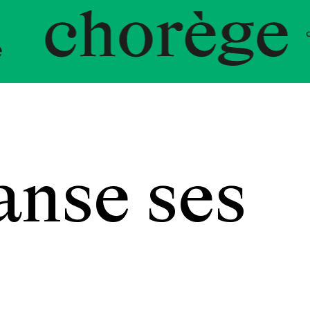
ent Chor
anse ses