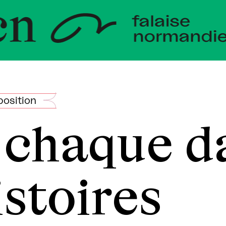
veloppem
andie
position
 chaque d
istoires