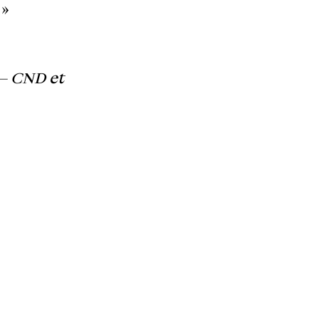
 »
 – CND et