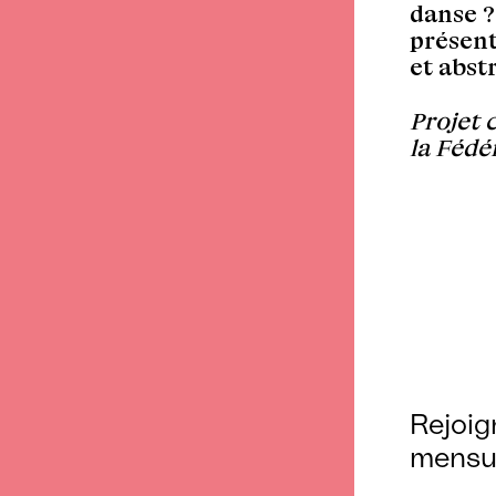
danse ?
présent
et abstr
Projet 
la Fédé
Rejoig
mensu