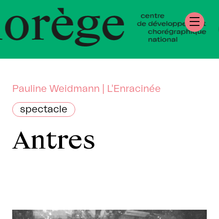
tre de Développ
régraphique Natio
mandie
Pauline Weidmann | L'Enracinée
spectacle
Antres