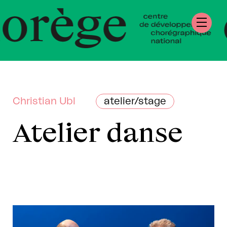
re de Développe
égraphique Natio
mandie
Christian Ubl
atelier/stage
Atelier danse