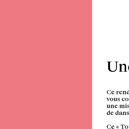
Une
Ce rend
Retour
vous co
une mis
de dans
Ce « To