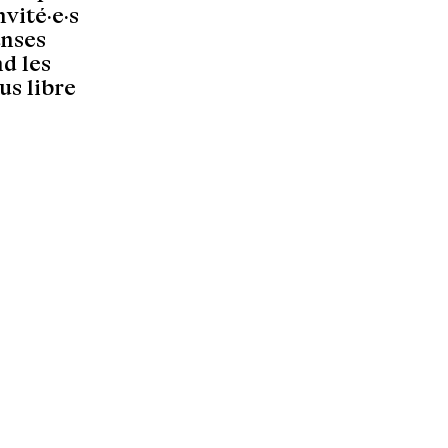
nvité·e·s
anses
d les
us libre