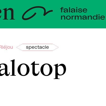
veloppem
andie
Riéjou
spectacle
alotop