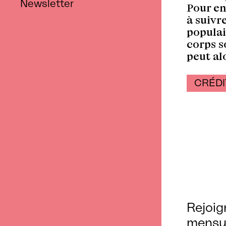
Newsletter
Pour en
à suivr
populai
corps so
peut al
CRÉDI
Rejoig
mensu