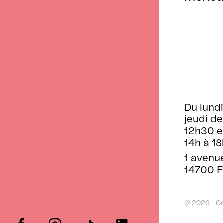
Du lundi
jeudi de
12h30 e
14h à 18
1 avenu
14700 F
© 2026 - C