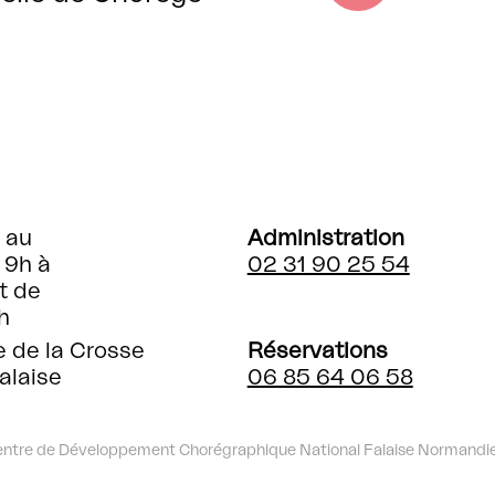
 au
Administration
 9h à
02 31 90 25 54
t de
h
e de la Crosse
Réservations
alaise
06 85 64 06 58
entre de Développement Chorégraphique National Falaise Normandi