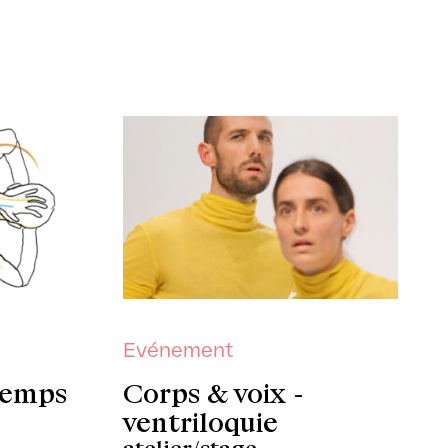
Evénement
temps
Corps & voix -
ventriloquie
atelier/stage