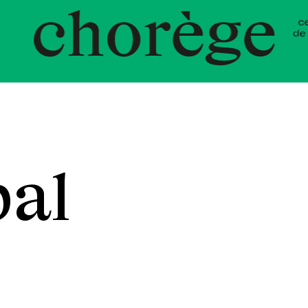
nt Choré
bal