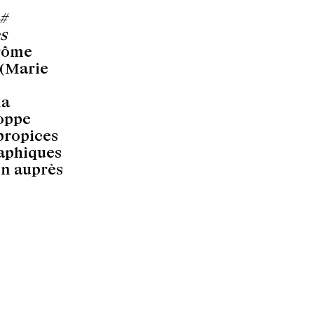
 #
s
Drôme
 (Marie
la
loppe
propices
raphiques
on auprès