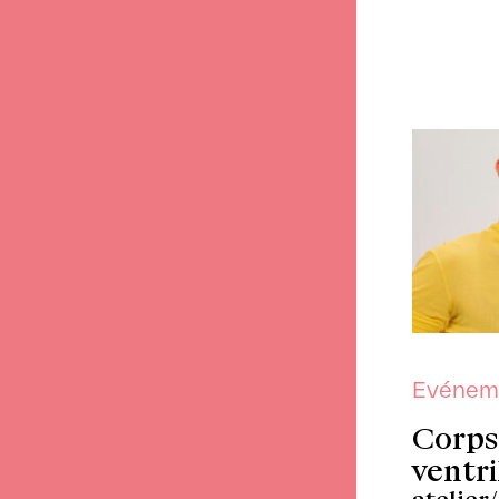
Evénem
Corps 
ventri
atelier