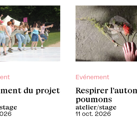
ent
Evénement
ment du projet
Respirer l'auto
poumons
/stage
atelier/stage
2026
11 oct. 2026