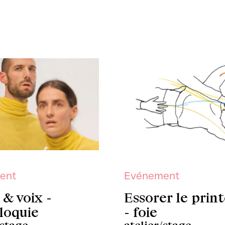
ent
Evénement
& voix -
Essorer le prin
loquie
- foie
/stage
atelier/stage