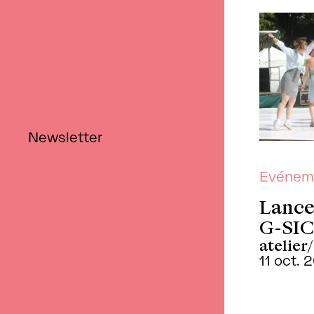
Retour
Newsletter
Evénem
Lance
G-SIC
atelier
11 oct. 