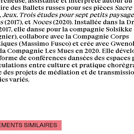
rcheuse, assistante et interprète autour du
ire des Ballets russes pour ses pièces
Sacre
,
Jeux. Trois études pour sept petits paysage
s
(2017), et
Noces
(2020). Installée dans la 
2017, elle danse pour la compagnie Solsikke
nier), collabore avec la Compagnie Corps
iques (Massimo Fusco) et crée avec Gweno
la Compagnie Les Mues en 2020. Elle déve
 forme de conférences dansées des espaces 
culations entre culture et pratique chorég
 des projets de médiation et de transmissi
ics variés.
MENTS SIMILAIRES