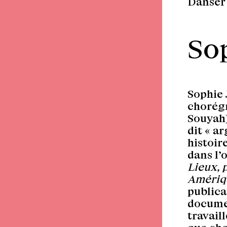
Danser 
So
Sophie 
chorégr
Souyah)
dit « a
histoire
dans l
Lieux,
Amériqu
publica
documen
travail