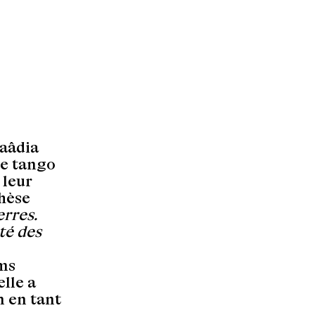
Saâdia
le tango
 leur
thèse
erres.
té des
lms
elle a
n en tant