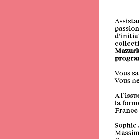
Assista
passion
d’initi
collect
Mazurka
program
Vous sa
Vous ne
A l’issu
la form
France 
Sophie 
Massimo