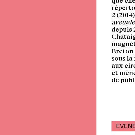
que che
réperto
2
(2014)
aveugle
depuis 
Chataig
magnét
Breton 
sous la
aux cir
et mène
de publ
EVENE