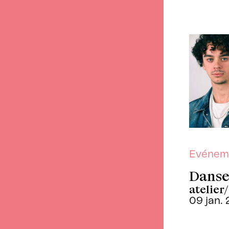
Evénem
Danse
atelier
09 jan.