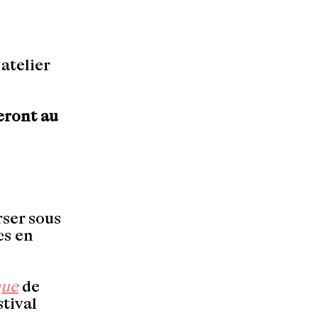
atelier
eront au
rser sous
cs en
que
de
tival