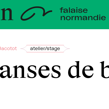
eloppeme
ndie
Jacotot
atelier/stage
anses de 