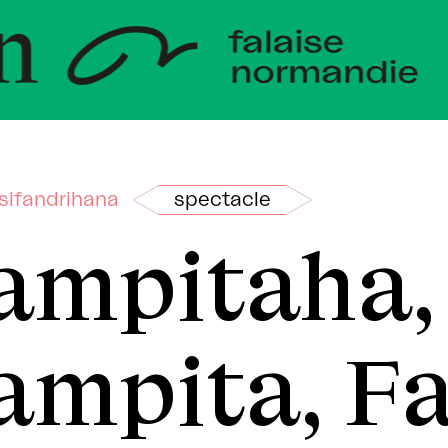
eloppeme
ndie
sifandrihana
spectacle
ampitaha,
ampita, F