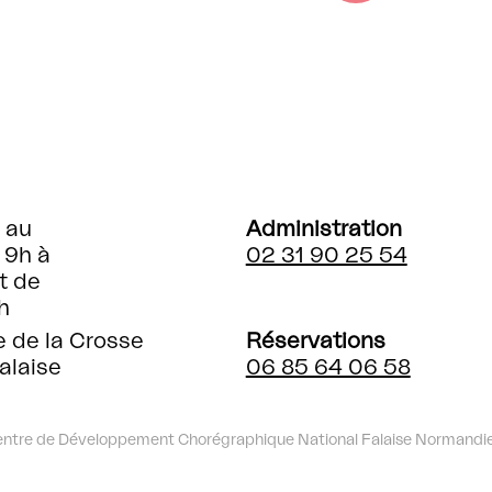
 au
Administration
 9h à
02 31 90 25 54
t de
h
e de la Crosse
Réservations
alaise
06 85 64 06 58
entre de Développement Chorégraphique National Falaise Normandi