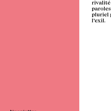
rivalit
paroles
pluriel
l’exil.
Retour