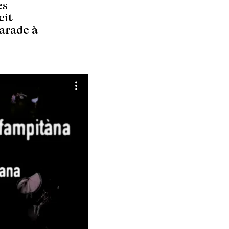
es
cit
parade à