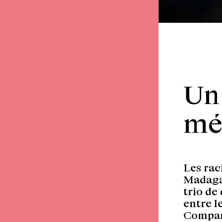
Un
mé
Les rac
Madagas
trio de
entre l
Compara