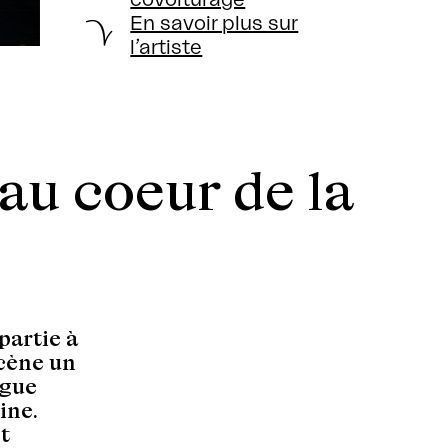
En savoir plus sur
l’artiste
au coeur de la
partie à
scène un
ogue
ine.
t