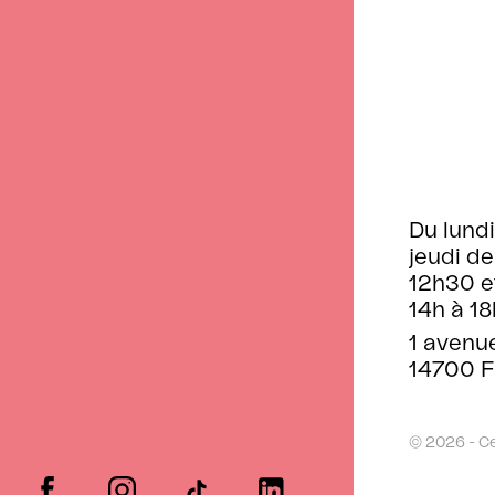
Du lundi
jeudi de
12h30 e
14h à 18
1 avenu
14700 F
© 2026 - C
facebook
instagram
tiktok
linkedin