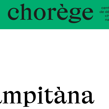
nt Chor
ampitàna