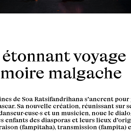
 étonnant voyage 
moire malgache
ines de Soa Ratsifandrihana s’ancrent pour 
car. Sa nouvelle création, réunissant sur 
 danseur·euse·s et un musicien, noue le dial
es enfants des diasporas et leurs lieux d’orig
ison (fampitaha), transmission (fampita) e