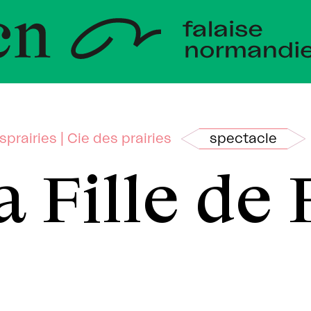
veloppem
andie
sprairies | Cie des prairies
spectacle
a Fille de 