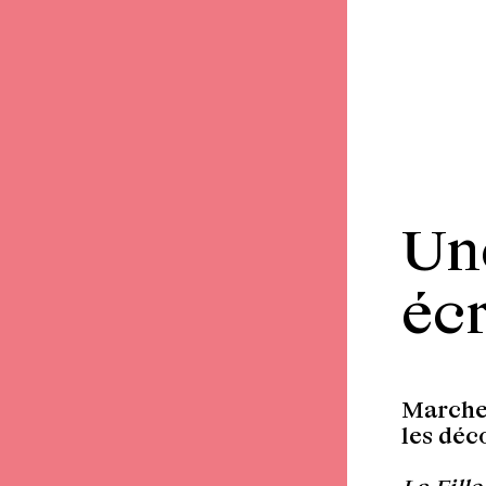
Un
écr
Marcher
les déc