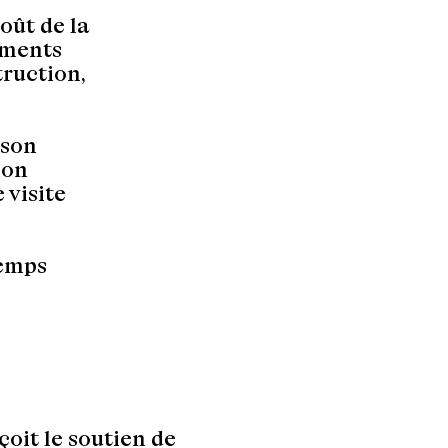
e
oût de la
pements
truction,
 son
ion
 visite
temps
çoit le soutien de