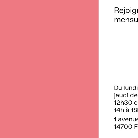
Rejoig
mensu
Du lundi
jeudi de
12h30 e
14h à 18
1 avenu
14700 F