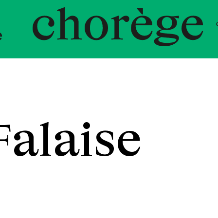
ent Chor
Falaise