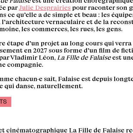
e de Falaise
est une création chorégraphiqu
ée par
Julie Desprairies
pour raconter son g
ans ce qu’elle a de simple et beau : les équi
, l’architecture vernaculaire et de la recons
imoine, les commerces, les rues, les gens.
e étape d’un projet au long cours qui verra
sement en 2027 sous forme d’un film de fict
 par Vladimir Léon,
La Fille de Falaise
est une
ne compagnie.
mme chacun·e sait, Falaise est depuis long
le qui danse, naturellement.
TS
et cinématographique La Fille de Falaise re