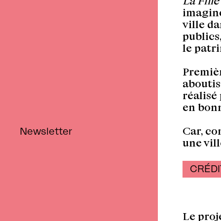
La Fill
imagin
ville d
publics
le patr
Retour
Premièr
aboutis
réalisé
en bon
Car, co
Newsletter
une vil
CRÉDI
Le proj