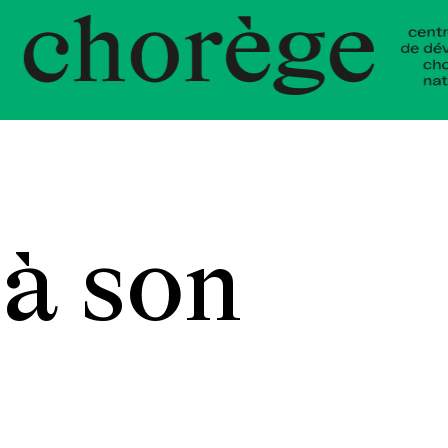
nt Choré
 à son