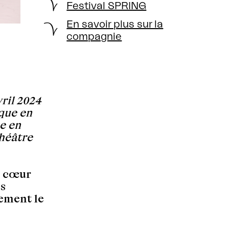
Festival SPRING
En savoir plus sur la
compagnie
vril 2024
rque en
e en
héâtre
le cœur
es
lement le