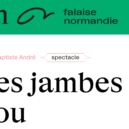
eloppeme
ndie
ptiste André
spectacle
es jambes
ou