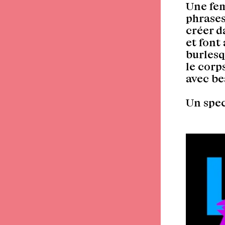
Une fem
phrases
créer d
et font
burlesq
le corp
avec b
Un spec
Retour