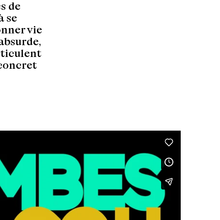
s de
à se
onner vie
absurde,
rticulent
 concret