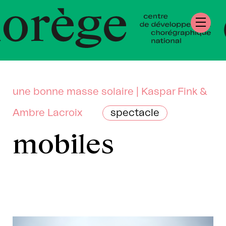
tre de Développe
régraphique Natio
mandie
une bonne masse solaire | Kaspar Fink &
Ambre Lacroix
spectacle
mobiles