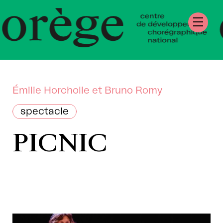
tre de Développe
régraphique Natio
mandie
Émilie Horcholle et Bruno Romy
spectacle
PICNIC