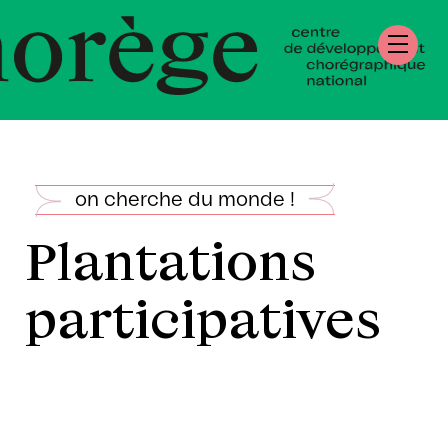
tre de Développ
régraphique Natio
mandie
on cherche du monde !
Plantations
participatives