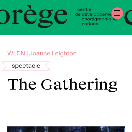
re de Développe
égraphique Nation
andie
WLDN | Joanne Leighton
spectacle
The Gathering