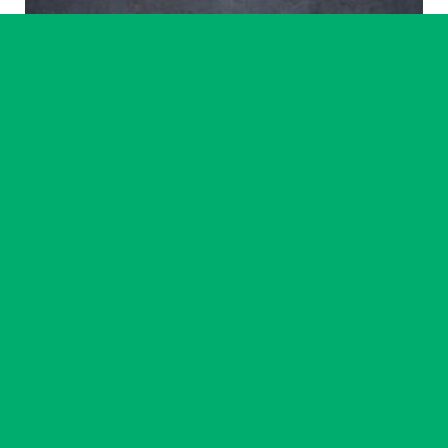
Artiste accompagné·e
Ikram Benchrif & Paul Girard
23 chemin
14
-
18 sept. 2026