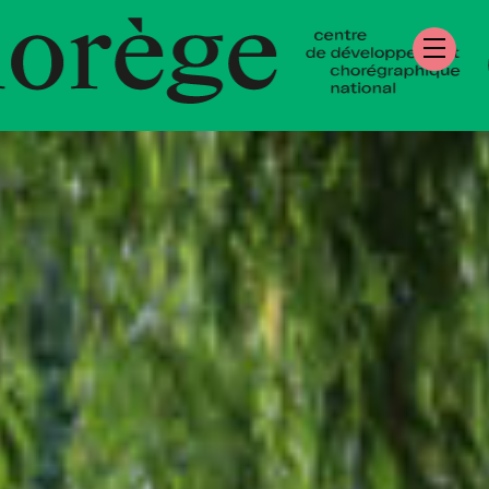
tre de Développe
égraphique Natio
mandie