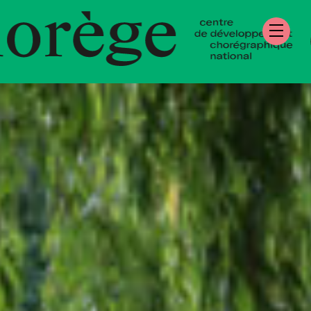
re de Développe
égraphique Natio
mandie