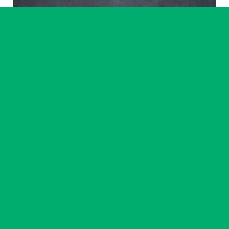
Artiste accompagné·e
Ikram Benchrif & Paul Girard
23 chemin
14
-
18 sept. 2026