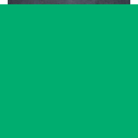
Artiste accompagné·e
Ikram Benchrif & Paul Girard
23 chemin
14
-
18 sept. 2026