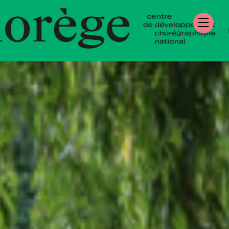
re de Développe
égraphique Natio
mandie