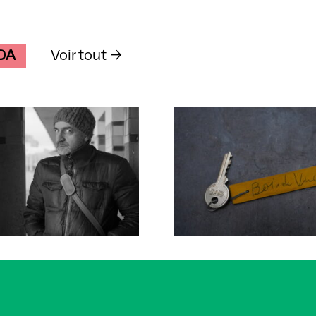
DA
Voir tout →
 accompagné·e
Artiste accompagné
tien Laurent
Ikram Benchrif