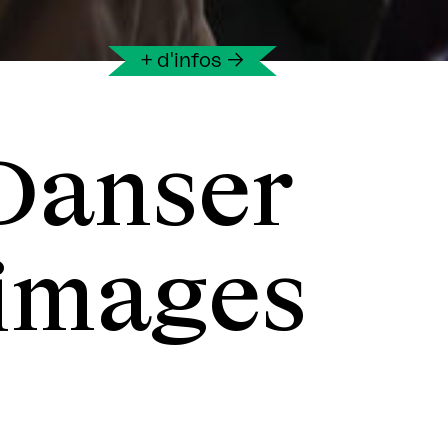
+ d'infos
→
 Danser
 images