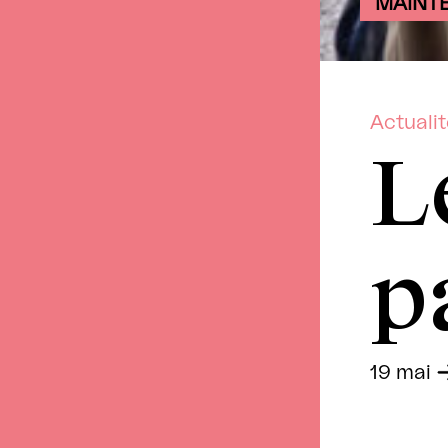
MAINT
Actuali
L
p
19 mai
-