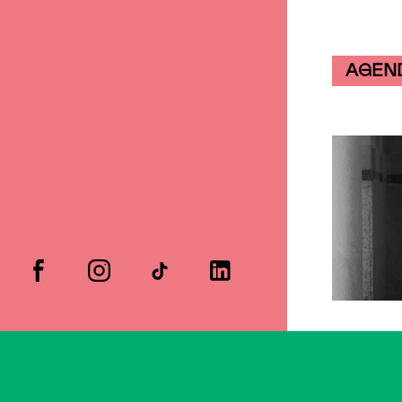
AGEN
facebook
instagram
tiktok
linkedin
Artiste
Sébas