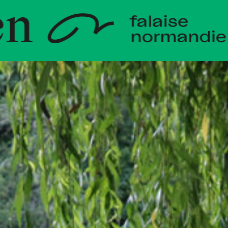
loppemen
die