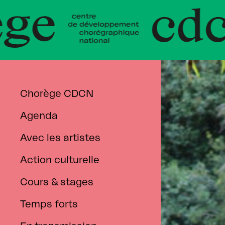
 de Déve
e Norman
Chorège CDCN
Agenda
Chorège CDCN Falaise
Artiste associé·e
Flash
Formation
Avec les artistes
Normandie
Artistes
Danser partout
Danse au lycée
L’équipe
accompagné·es
Action culturelle
Centre de ressources
Les réseaux
Outils pédagogiques
Cours & stages
Les partenaires
Temps forts
Infos pratiques