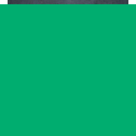
Artiste accompagné·e
Ikram Benchrif & Paul Girard
23 chemin
14
-
18 sept. 2026