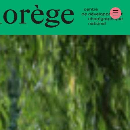
re de Développe
égraphique Natio
mandie