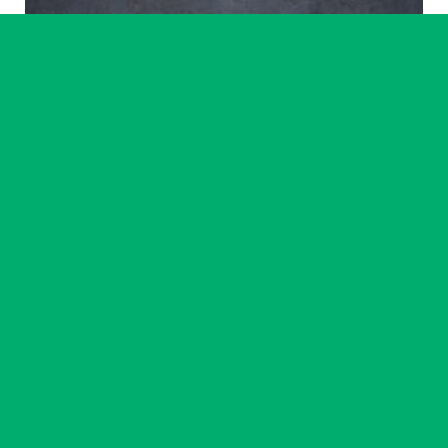
Artiste accompagné·e
Ikram Benchrif & Paul Girard
23 chemin
14
-
18 sept. 2026