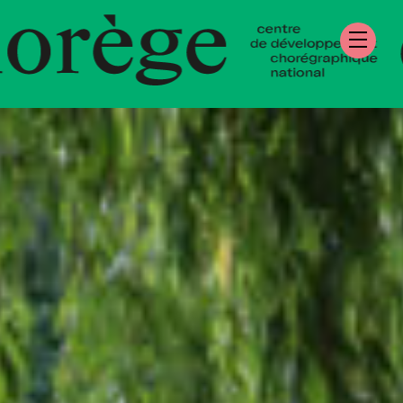
re de Développe
égraphique Natio
mandie