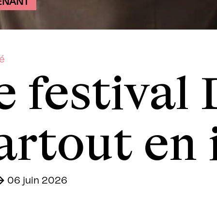
ENANT
té
e festival
artout en
06 juin 2026