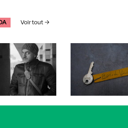
DA
Voir tout →
 accompagné·e
Artiste accompagné
tien Laurent
Ikram Benchrif