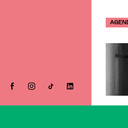
AGEN
facebook
instagram
tiktok
linkedin
Artiste
Sébas