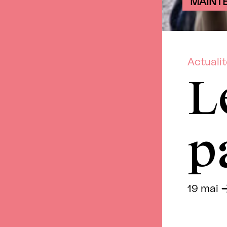
MAINT
Actuali
L
p
19 mai
-