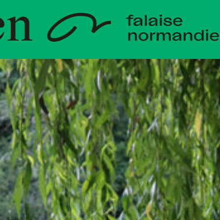
loppeme
die