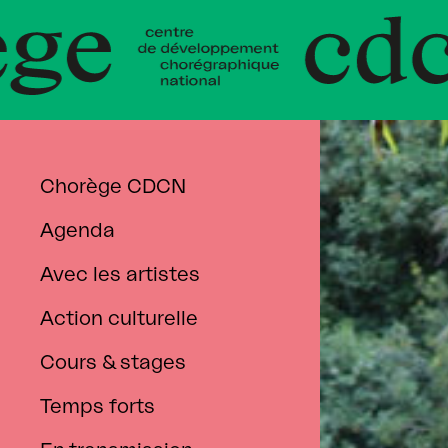
 de Déve
e Norman
Chorège CDCN
Agenda
Chorège CDCN Falaise
Artiste associé·e
Flash
Formation
Avec les artistes
Normandie
Artistes
Danser partout
Danse au lycée
L’équipe
accompagné·es
Action culturelle
Centre de ressources
Les réseaux
Outils pédagogiques
Cours & stages
Les partenaires
Temps forts
Infos pratiques