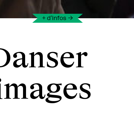
+ d'infos
→
 Danser
 images