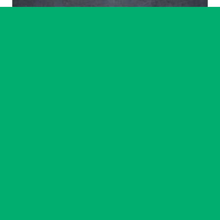
Artiste accompagné·e
Ikram Benchrif & Paul Girard
23 chemin
14
-
18 sept. 2026