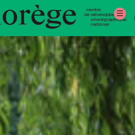
re de Développe
égraphique Natio
mandie