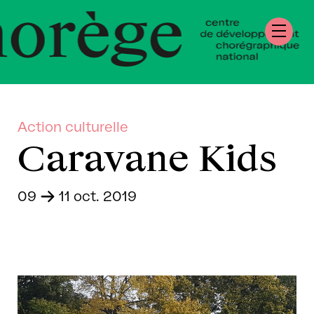
tre de Développ
régraphique Natio
rmandie
Action culturelle
Caravane Kids
09
-
11 oct. 2019