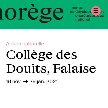
tre de Développ
régraphique Nati
rmandie
Action culturelle
Collège des
Douits, Falaise
16 nov.
-
29 jan. 2021