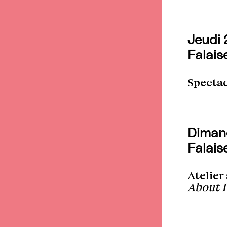
Jeudi 
Falais
Specta
Dimanc
Falais
Atelier
About 