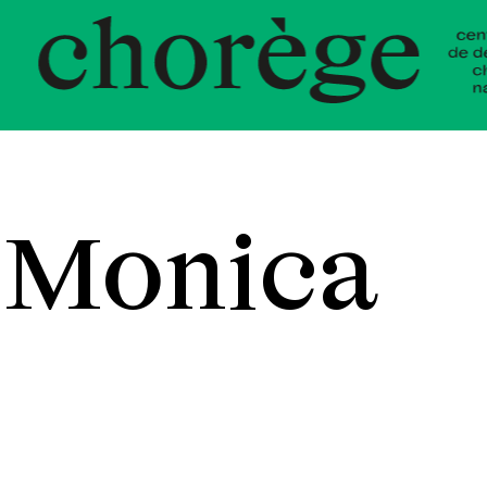
nt Choré
 Monica