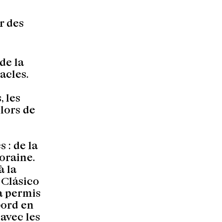
r des
de la
acles.
, les
lors de
 : de la
oraine.
à la
 Clásico
a permis
bord en
avec les