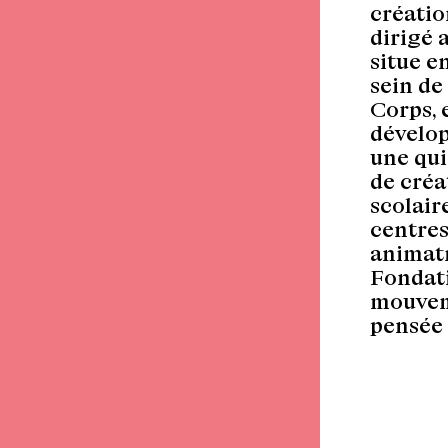
créatio
dirigé 
situe e
sein de
Corps, 
dévelop
une qui
de créa
scolair
centres
animatr
Fondati
mouveme
pensée 