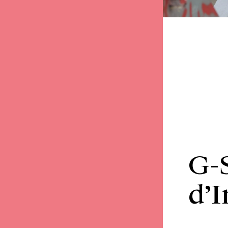
G-
d’