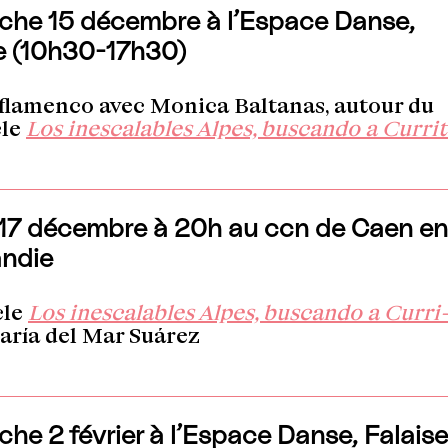
he 15 décembre à l’Espace Danse,
e (10h30-17h30)
 flamenco avec Monica Baltanas, autour du
cle
Los ines­ca­lables Alpes, bus­can­do a Cur­ri­
17 décembre à 20h au ccn de Caen en
ndie
cle
Los ines­ca­lables Alpes, bus­can­do a Cur­ri­
ría del Mar Suá­rez
he 2 février à l’Espace Danse, Falaise