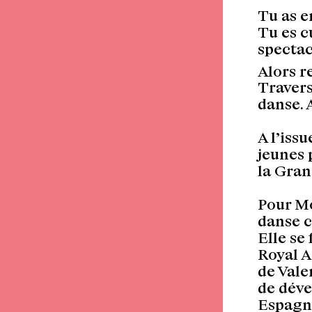
Tu as e
Tu es c
spectac
Alors r
Travers
danse. 
A l’iss
jeunes 
la Gra
Pour Mó
danse c
Elle se
Royal A
de Vale
de déve
Espagne