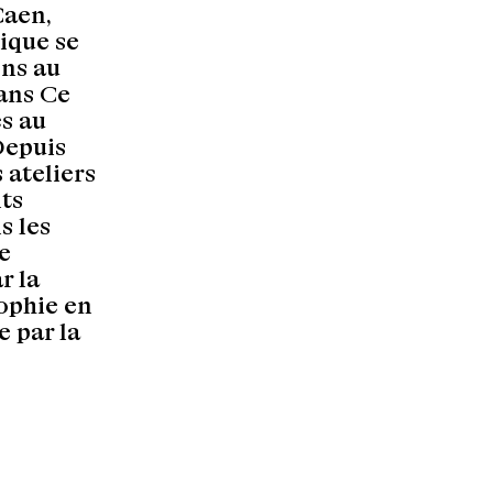
Caen,
tique se
ons au
ans Ce
es au
Depuis
 ateliers
ts
s les
e
r la
ophie en
e par la