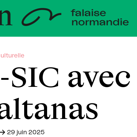
eloppeme
ndie
ulturelle
-SIC avec
altanas
-
29 juin 2025