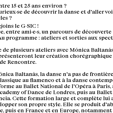
ntre 15 et 25 ans environ ?
urieux·se de découvrir la danse et d’aller voi
les ?
ejoins le G-SIC
!
e, entre ami·e·s, un parcours de découverte 
Au programme : ateliers et sorties aux spect
ue de plusieurs ateliers avec Mónica Baltanás
présenteront leur création chorégraphique 
nde Rencontre.
nica Baltanás, la danse n’a pas de frontières
lassique au flamenco et à la danse contemp
 forme au Ballet National de l’Opéra à Paris, 
cademy of Dance de Londres, puis au Ballet
ncia. Cette formation large et complète lui 
lopper son propre style. Elle se produit d’a
, puis en France et en Europe, notamment 