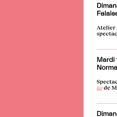
Dimanc
Falais
Atelier
specta
Mardi 
Norma
Specta
to
de Ma
Dimanc