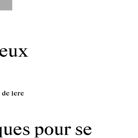
ieux
 de 1ere
ques pour se