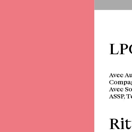
LP
Avec Au
Compag
Avec So
ASSP, T
Ri