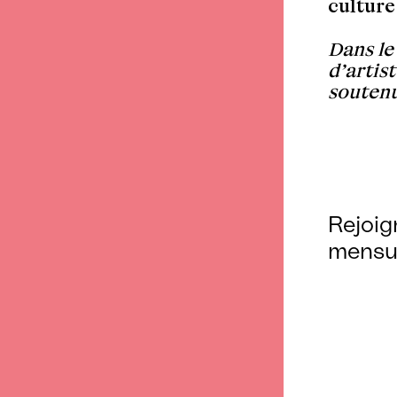
cultur
Dans le
d’artis
souten
Rejoig
mensu