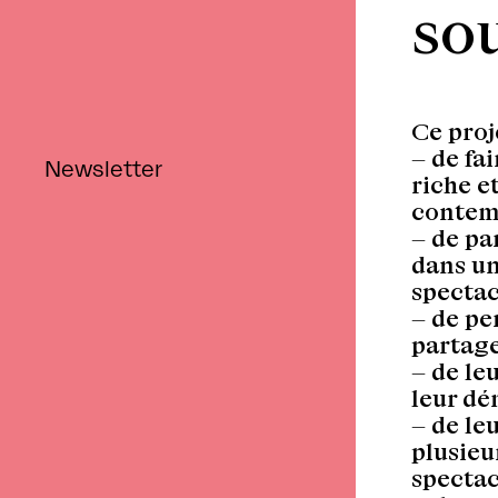
so
Retour
Ce proje
– de fa
Newsletter
riche e
contem
– de pa
dans un
specta
– de pe
partage
– de le
leur dé
– de le
plusieu
spectac