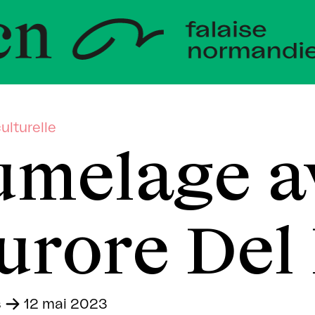
veloppem
andie
ulturelle
umelage a
urore Del
s
-
12 mai 2023