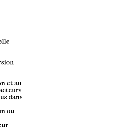
elle
rsion
on et au
 acteurs
nus dans
un ou
eur