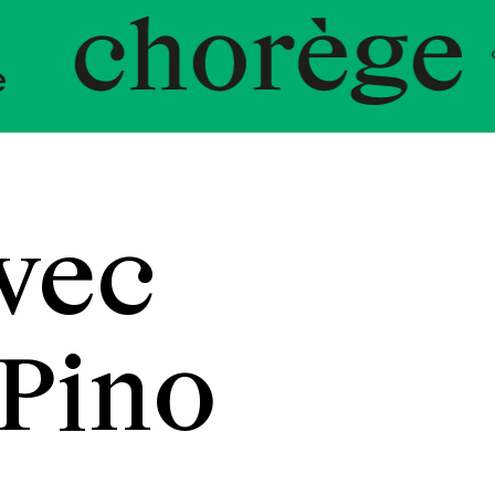
ent Chor
vec
 Pino