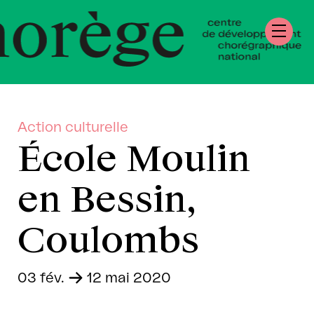
tre de Développ
régraphique Nati
rmandie
Action culturelle
École Moulin
en Bessin,
Coulombs
03 fév.
-
12 mai 2020