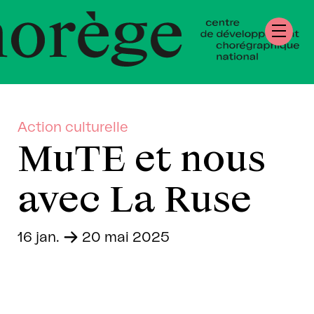
tre de Développ
régraphique Nati
rmandie
Action culturelle
MuTE et nous
avec La Ruse
16 jan.
-
20 mai 2025