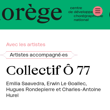
tre de Développe
égraphique Natio
mandie
Avec les artistes
Artistes accompagné·es
Collectif Ô 77
Emilia Saavedra, Erwin Le Goallec,
Hugues Rondepierre et Charles-Antoine
Hurel