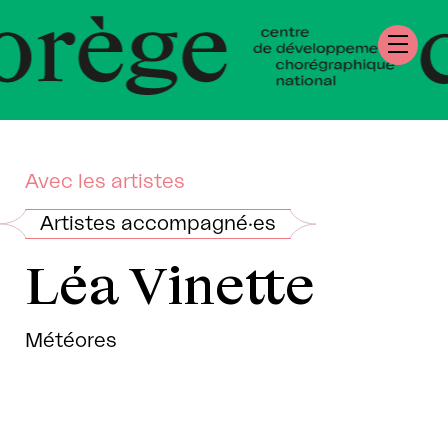
re de Développem
graphique Nation
andie
Avec les artistes
Artistes accompagné·es
Léa Vinette
Météores