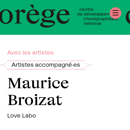
re de Développe
égraphique Natio
mandie
Avec les artistes
Artistes accompagné·es
Maurice
Broizat
Love Labo