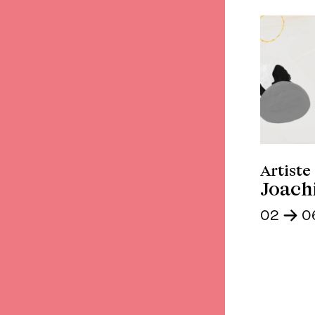
Artist
Joach
02
-
06