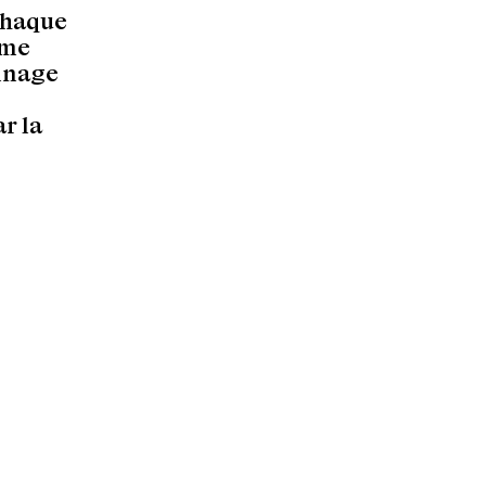
 chaque
mme
onnage
ar la