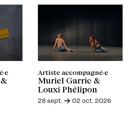
é·e
Artiste accompagné·e
 &
Muriel Garric &
Louxi Phélipon
28 sept.
-
02 oct. 2026