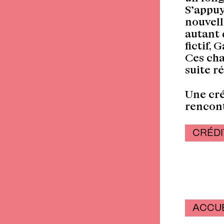
S’appuy
nouvell
autant 
fictif, G
Ces chap
suite r
Une cré
rencont
CRÉDI
Retour
ACCUE