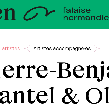
veloppem
andie
 artistes
Artistes accompagné·es
ierre-Ben
antel & O