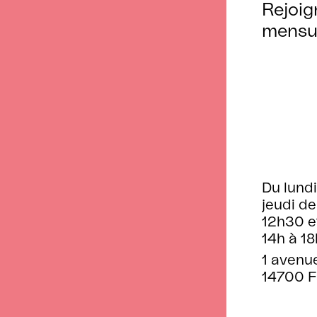
Rejoig
mensu
Du lundi
jeudi de
12h30 e
14h à 18
1 avenu
14700 F