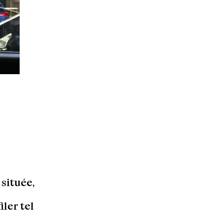
située,
ler tel