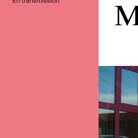
M
En transmission