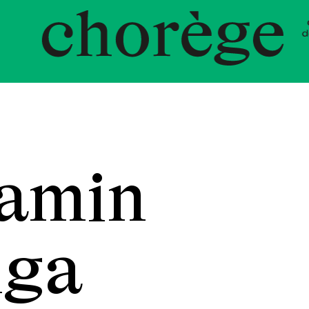
ent Chor
jamin
lga