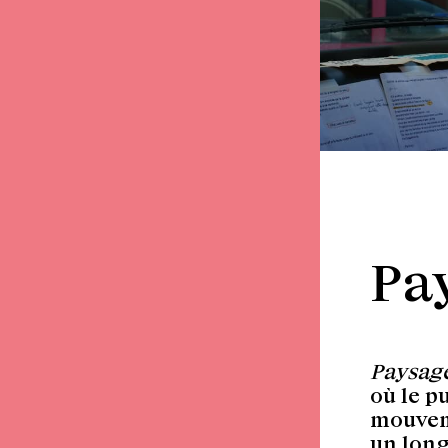
Pa
Paysag
où le p
mouveme
un long