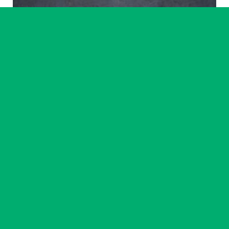
Artiste accompagné·e
Ikram Benchrif & Paul Girard
23 chemin
14
-
18 sept. 2026