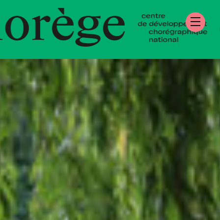
re de Développe
égraphique Natio
mandie