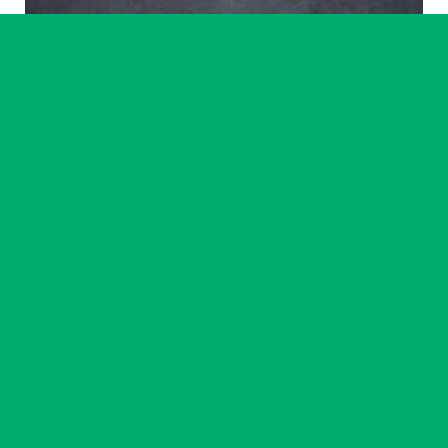
Artiste accompagné·e
Ikram Benchrif & Paul Girard
23 chemin
14
-
18 sept. 2026