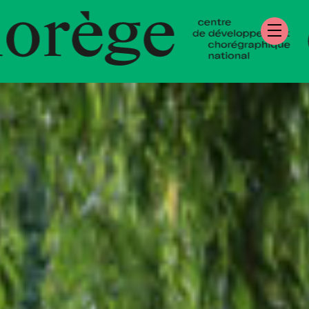
re de Développe
égraphique Natio
mandie