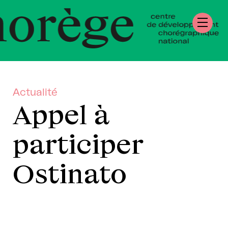
tre de Développ
régraphique Nati
rmandie
Actualité
Appel à
participer
Ostinato