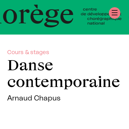
tre de Développe
régraphique Natio
mandie
Cours & stages
Danse
contemporaine
Arnaud Chapus