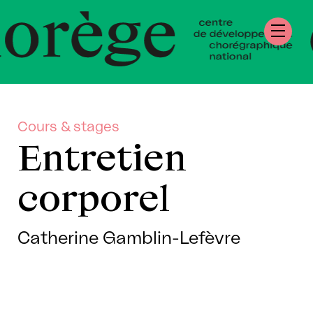
tre de Développe
égraphique Natio
mandie
Cours & stages
Entretien
corporel
Catherine Gamblin-Lefèvre