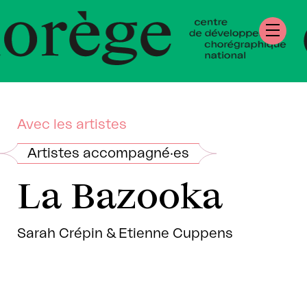
tre de Développe
égraphique Natio
mandie
Avec les artistes
Artistes accompagné·es
La Bazooka
Sarah Crépin & Etienne Cuppens